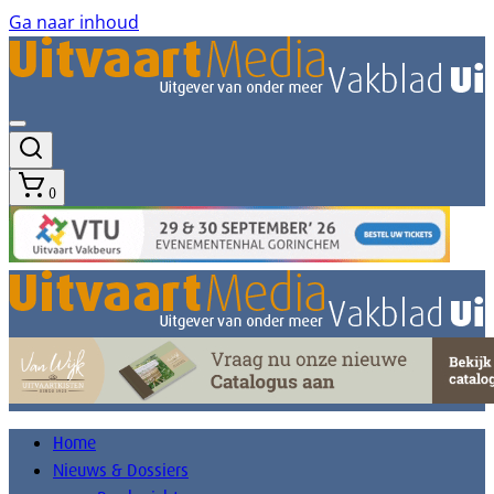
Ga naar inhoud
0
Home
Nieuws & Dossiers