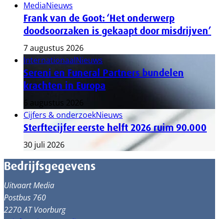
Media
Nieuws
Frank van de Goot: ‘Het onderwerp
doodsoorzaken is gekaapt door misdrijven’
7 augustus 2026
Internationaal
Nieuws
Sereni en Funeral Partners bundelen
krachten in Europa
6 augustus 2026
Cijfers & onderzoek
Nieuws
Sterftecijfer eerste helft 2026 ruim 90.000
30 juli 2026
Bedrijfsgegevens
Uitvaart Media
Postbus 760
2270 AT Voorburg