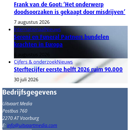
Frank van de Goot: ‘Het onderwerp
doodsoorzaken is gekaapt door misdrijven’
7 augustus 2026
Internationaal
Nieuws
Sereni en Funeral Partners bundelen
krachten in Europa
6 augustus 2026
Cijfers & onderzoek
Nieuws
Sterftecijfer eerste helft 2026 ruim 90.000
30 juli 2026
Bedrijfsgegevens
Uitvaart Media
Postbus 760
2270 AT Voorburg
E:
info@uitvaartmedia.com