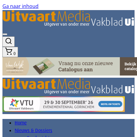
Ga naar inhoud
0
Home
Nieuws & Dossiers