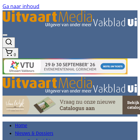
Ga naar inhoud
0
Home
Nieuws & Dossiers