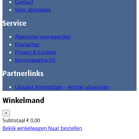
Contact
Voor abonnees
Service
Algemene voorwaarden
Disclaimer
Privacy & Cookies
Servicepagina VU
Partnerlinks
Uitvaart Amsterdam – Amstel uitvaarten
Winkelmand
×
Subtotaal
€
0,00
Bekijk winkelwagen
Naar bestellen