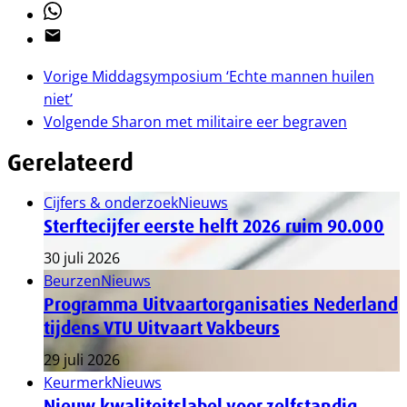
Whatsapp
Email
Vorige
Middagsymposium ‘Echte mannen huilen
niet’
Volgende
Sharon met militaire eer begraven
Gerelateerd
Cijfers & onderzoek
Nieuws
Sterftecijfer eerste helft 2026 ruim 90.000
30 juli 2026
Beurzen
Nieuws
Programma Uitvaartorganisaties Nederland
tijdens VTU Uitvaart Vakbeurs
29 juli 2026
Keurmerk
Nieuws
Nieuw kwaliteitslabel voor zelfstandig