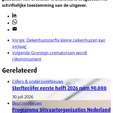
schriftelijke toestemming van de uitgever.
Linkedin
Whatsapp
Email
Vorige
'Ziekenhuissterfte kleine ziekenhuizen kan
omlaag'
Volgende
Gronings crematorium wordt
rijksmonument
Gerelateerd
Cijfers & onderzoek
Nieuws
Sterftecijfer eerste helft 2026 ruim 90.000
30 juli 2026
Beurzen
Nieuws
Programma Uitvaartorganisaties Nederland