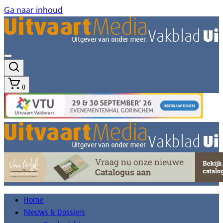
Ga naar inhoud
0
Home
Nieuws & Dossiers