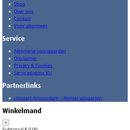
Shop
Over ons
Contact
Voor abonnees
Service
Algemene voorwaarden
Disclaimer
Privacy & Cookies
Servicepagina VU
Partnerlinks
Uitvaart Amsterdam – Amstel uitvaarten
Winkelmand
×
Subtotaal
€
0,00