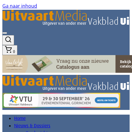
Ga naar inhoud
0
Home
Nieuws & Dossiers