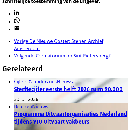
schriftelijke toestemming van de uitgever.
Linkedin
Whatsapp
Email
Vorige
De Nieuwe Ooster: Stenen Archief
Amsterdam
Volgende
Crematorium op Sint Pietersberg?
Gerelateerd
Cijfers & onderzoek
Nieuws
Sterftecijfer eerste helft 2026 ruim 90.000
30 juli 2026
Beurzen
Nieuws
Programma Uitvaartorganisaties Nederland
tijdens VTU Uitvaart Vakbeurs