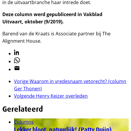
in de uitvaartbranche haar intrede doet.
Deze column werd gepubliceerd in Vakblad
Uitvaart, oktober (9/2019).
Barend van de Kraats is Associate partner bij The
Alignment House.
Linkedin
Whatsapp
Email
Vorige
Waarom in vredesnaam vetorecht? (column
Ger Thonen)
Volgende
Henry Keizer overleden
Gerelateerd
Columns
Lekker bloot, natuurlijk! (Patty Duijn)