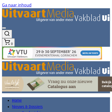
Ga naar inhoud
0
Home
Nieuws & Dossiers