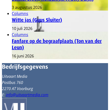
3 augustus 2026
Columns
Witte jas (Guus Sluiter)
10 juli 2026
Columns
Fanfare op de begraafplaats (Ton van der
Leun)
16 juni 2026
Bedrijfsgegevens
Uitvaart Media
Postbus 760
2270 AT Voorburg
E:
info@uitvaartmedia.com