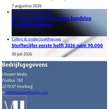
7 augustus 2026
Internationaal
Nieuws
Sereni en Funeral Partners bundelen
krachten in Europa
6 augustus 2026
Cijfers & onderzoek
Nieuws
Sterftecijfer eerste helft 2026 ruim 90.000
30 juli 2026
Bedrijfsgegevens
Uitvaart Media
Postbus 760
2270 AT Voorburg
E:
info@uitvaartmedia.com