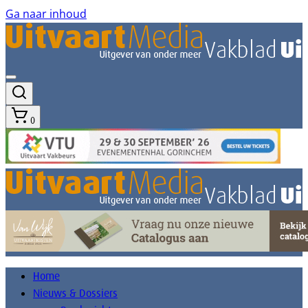
Ga naar inhoud
0
Home
Nieuws & Dossiers