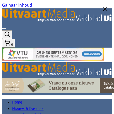
Ga naar inhoud
0
Home
Nieuws & Dossiers