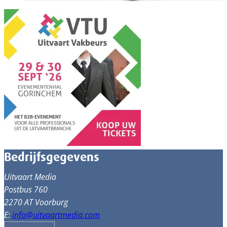
Bedrijfsgegevens
Uitvaart Media
Postbus 760
2270 AT Voorburg
E:
info@uitvaartmedia.com