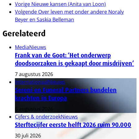
Vorige
Nieuwe kansen (Anita van Loon)
Volgende
Over leven met onder andere Noraly
Beyer en Saskia Belleman
Gerelateerd
Media
Nieuws
Frank van de Goot: ‘Het onderwerp
doodsoorzaken is gekaapt door misdrijven’
7 augustus 2026
Internationaal
Nieuws
Sereni en Funeral Partners bundelen
krachten in Europa
6 augustus 2026
Cijfers & onderzoek
Nieuws
Sterftecijfer eerste helft 2026 ruim 90.000
30 juli 2026