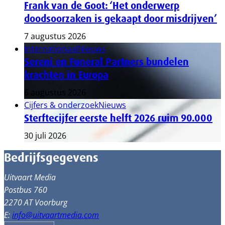
Frank van de Goot: ‘Het onderwerp
doodsoorzaken is gekaapt door misdrijven’
7 augustus 2026
Internationaal
Nieuws
Sereni en Funeral Partners bundelen
krachten in Europa
6 augustus 2026
Cijfers & onderzoek
Nieuws
Sterftecijfer eerste helft 2026 ruim 90.000
30 juli 2026
Bedrijfsgegevens
Uitvaart Media
Postbus 760
2270 AT Voorburg
E:
info@uitvaartmedia.com