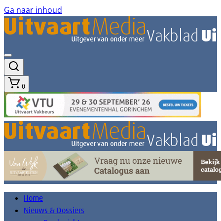
Ga naar inhoud
0
Home
Nieuws & Dossiers