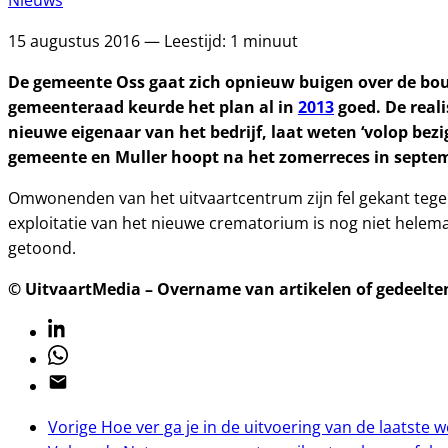
Nieuws
15 augustus 2016 — Leestijd: 1 minuut
De gemeente Oss gaat zich opnieuw buigen over de bou
gemeenteraad keurde het plan al in
2013
goed. De reali
nieuwe eigenaar van het bedrijf, laat weten ‘volop bez
gemeente en Muller hoopt na het zomerreces in septe
Omwonenden van het uitvaartcentrum zijn fel gekant tegen
exploitatie van het nieuwe crematorium is nog niet helema
getoond.
© UitvaartMedia – Overname van artikelen of gedeelten 
Linkedin
Whatsapp
Email
Vorige
Hoe ver ga je in de uitvoering van de laatste 