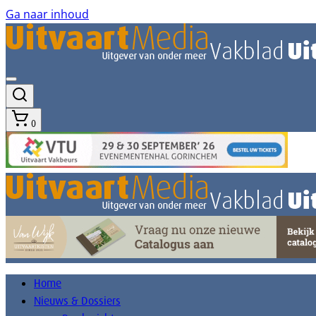
Ga naar inhoud
0
Home
Nieuws & Dossiers