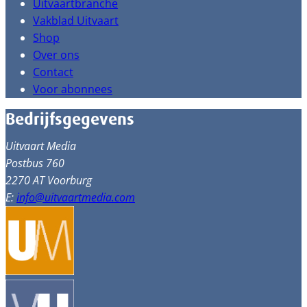
Uitvaartbranche
Vakblad Uitvaart
Shop
Over ons
Contact
Voor abonnees
Bedrijfsgegevens
Uitvaart Media
Postbus 760
2270 AT Voorburg
E:
info@uitvaartmedia.com