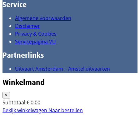
Service
Algemene voorwaarden
Disclaimer
Privacy & Cookies
Servicepagina VU
Partnerlinks
Uitvaart Amsterdam – Amstel uitvaarten
Winkelmand
×
Subtotaal
€
0,00
Bekijk winkelwagen
Naar bestellen