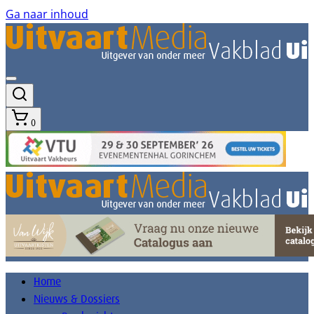
Ga naar inhoud
0
Home
Nieuws & Dossiers