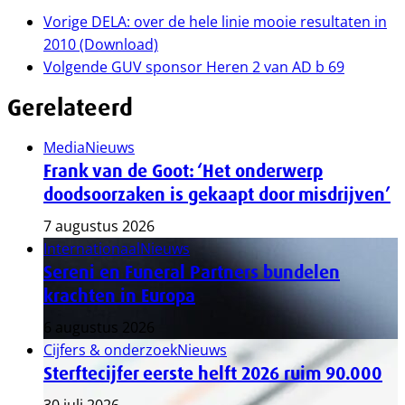
Vorige
DELA: over de hele linie mooie resultaten in
2010 (Download)
Volgende
GUV sponsor Heren 2 van AD b 69
Gerelateerd
Media
Nieuws
Frank van de Goot: ‘Het onderwerp
doodsoorzaken is gekaapt door misdrijven’
7 augustus 2026
Internationaal
Nieuws
Sereni en Funeral Partners bundelen
krachten in Europa
6 augustus 2026
Cijfers & onderzoek
Nieuws
Sterftecijfer eerste helft 2026 ruim 90.000