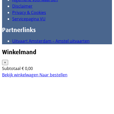
Disclaimer
Privacy & Cookies
Servicepagina VU
Partnerlinks
Uitvaart Amsterdam – Amstel uitvaarten
Winkelmand
×
Subtotaal
€
0,00
Bekijk winkelwagen
Naar bestellen