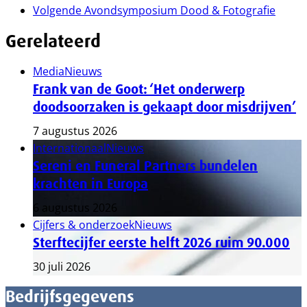
Volgende
Avondsymposium Dood & Fotografie
Gerelateerd
Media
Nieuws
Frank van de Goot: ‘Het onderwerp
doodsoorzaken is gekaapt door misdrijven’
7 augustus 2026
Internationaal
Nieuws
Sereni en Funeral Partners bundelen
krachten in Europa
6 augustus 2026
Cijfers & onderzoek
Nieuws
Sterftecijfer eerste helft 2026 ruim 90.000
30 juli 2026
Bedrijfsgegevens