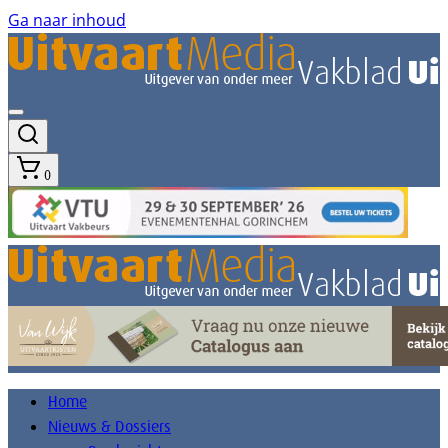
Ga naar inhoud
0
Home
Nieuws & Dossiers