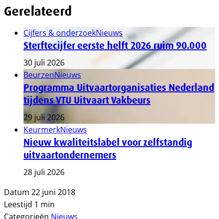
Gerelateerd
Cijfers & onderzoek
Nieuws
Sterftecijfer eerste helft 2026 ruim 90.000
30 juli 2026
Beurzen
Nieuws
Programma Uitvaartorganisaties Nederland
tijdens VTU Uitvaart Vakbeurs
29 juli 2026
Keurmerk
Nieuws
Nieuw kwaliteitslabel voor zelfstandig
uitvaartondernemers
28 juli 2026
Datum
22 juni 2018
Leestijd
1 min
Categorieën
Nieuws