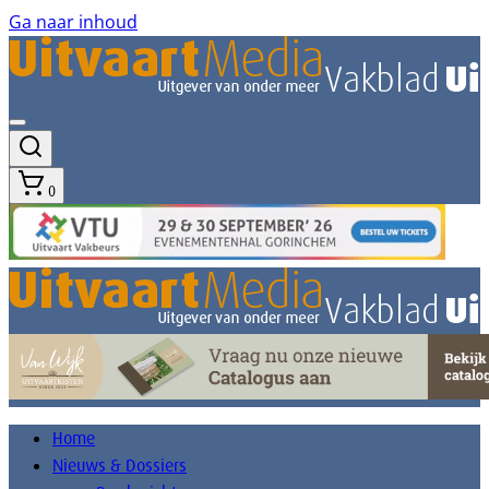
Ga naar inhoud
0
Home
Nieuws & Dossiers