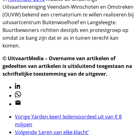
Uitvaartvereniging Veendam-Winschoten en Omstreken
(OUVW) bekend een crematorium te willen realiseren bij
uitvaartcentrum Buitenwoelhoef en Langeleegte.
Buurtbewoners richtten destijds een protestgroep op
omdat ze bang zijn dat er as in tuinen terecht kan
komen.
© UitvaartMedia – Overname van artikelen of
gedeelten van artikelen is uitsluitend toegestaan na
schriftelijke toestemming van de uitgever.
Linkedin
Whatsapp
Email
Vorige
Yarden keert ledenvoordeel uit van € 8
miljoen
Volgende
‘Leren van elke klacht’