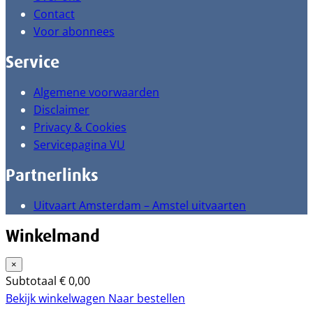
Contact
Voor abonnees
Service
Algemene voorwaarden
Disclaimer
Privacy & Cookies
Servicepagina VU
Partnerlinks
Uitvaart Amsterdam – Amstel uitvaarten
Winkelmand
×
Subtotaal
€
0,00
Bekijk winkelwagen
Naar bestellen