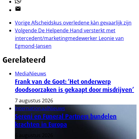
Whatsapp
Email
Vorige
Afscheidskus overledene kàn gevaarlijk zijn
Volgende
De Helpende Hand versterkt met
intercedent/marketingmedewerker Leonie van
Egmond-Jansen
Gerelateerd
Media
Nieuws
Frank van de Goot: ‘Het onderwerp
doodsoorzaken is gekaapt door misdrijven’
7 augustus 2026
Internationaal
Nieuws
Sereni en Funeral Partners bundelen
krachten in Europa
6 augustus 2026