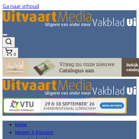
Ga naar inhoud
0
Home
Nieuws & Dossiers