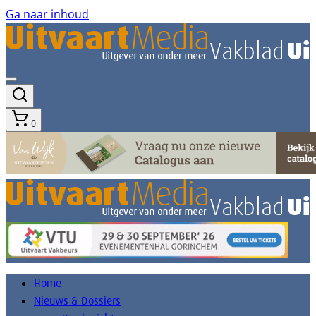
Ga naar inhoud
0
Home
Nieuws & Dossiers