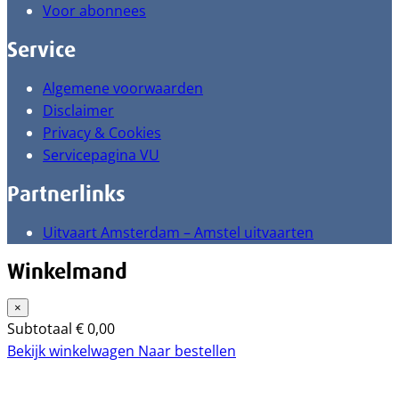
Voor abonnees
Service
Algemene voorwaarden
Disclaimer
Privacy & Cookies
Servicepagina VU
Partnerlinks
Uitvaart Amsterdam – Amstel uitvaarten
Winkelmand
×
Subtotaal
€
0,00
Bekijk winkelwagen
Naar bestellen