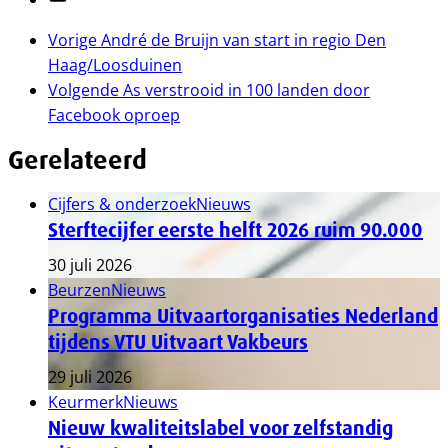
Vorige
André de Bruijn van start in regio Den
Haag/Loosduinen
Volgende
As verstrooid in 100 landen door
Facebook oproep
Gerelateerd
Cijfers & onderzoek
Nieuws
Sterftecijfer eerste helft 2026 ruim 90.000
30 juli 2026
Beurzen
Nieuws
Programma Uitvaartorganisaties Nederland
tijdens VTU Uitvaart Vakbeurs
29 juli 2026
Keurmerk
Nieuws
Nieuw kwaliteitslabel voor zelfstandig