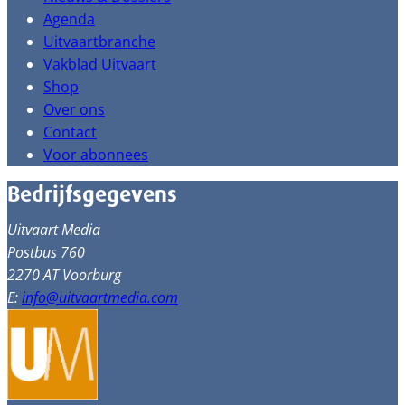
Agenda
Uitvaartbranche
Vakblad Uitvaart
Shop
Over ons
Contact
Voor abonnees
Bedrijfsgegevens
Uitvaart Media
Postbus 760
2270 AT Voorburg
E:
info@uitvaartmedia.com