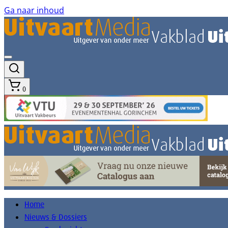
Ga naar inhoud
0
Home
Nieuws & Dossiers