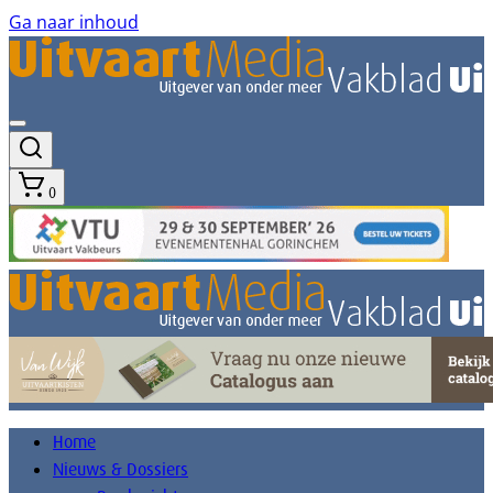
Ga naar inhoud
0
Home
Nieuws & Dossiers