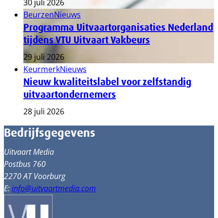
30 juli 2026
Beurzen
Nieuws
Programma Uitvaartorganisaties Nederland
tijdens VTU Uitvaart Vakbeurs
29 juli 2026
Keurmerk
Nieuws
Nieuw kwaliteitslabel voor zelfstandig
uitvaartondernemers
28 juli 2026
Bedrijfsgegevens
Uitvaart Media
Postbus 760
2270 AT Voorburg
E:
info@uitvaartmedia.com