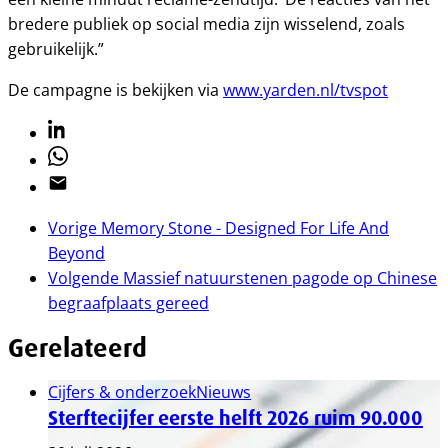
bredere publiek op social media zijn wisselend, zoals
gebruikelijk.”
De campagne is bekijken via
www.yarden.nl/tvspot
Linkedin
Whatsapp
Email
Vorige
Memory Stone - Designed For Life And
Beyond
Volgende
Massief natuurstenen pagode op Chinese
begraafplaats gereed
Gerelateerd
Cijfers & onderzoek
Nieuws
Sterftecijfer eerste helft 2026 ruim 90.000