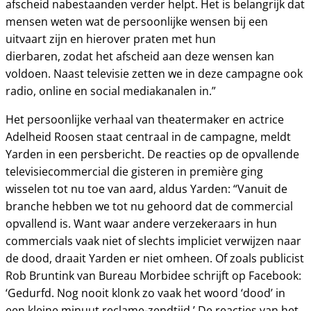
afscheid nabestaanden verder helpt. Het is belangrijk dat
mensen weten wat de persoonlijke wensen bij een
uitvaart zijn en hierover praten met hun
dierbaren, zodat het afscheid aan deze wensen kan
voldoen. Naast televisie zetten we in deze campagne ook
radio, online en social mediakanalen in.”
Het persoonlijke verhaal van theatermaker en actrice
Adelheid Roosen staat centraal in de campagne, meldt
Yarden in een persbericht. De reacties op de opvallende
televisiecommercial die gisteren in première ging
wisselen tot nu toe van aard, aldus Yarden: “Vanuit de
branche hebben we tot nu gehoord dat de commercial
opvallend is. Want waar andere verzekeraars in hun
commercials vaak niet of slechts impliciet verwijzen naar
de dood, draait Yarden er niet omheen. Of zoals publicist
Rob Bruntink van Bureau Morbidee schrijft op Facebook:
‘Gedurfd. Nog nooit klonk zo vaak het woord ‘dood’ in
een kleine minuut reclame-zendtijd.’ De reacties van het