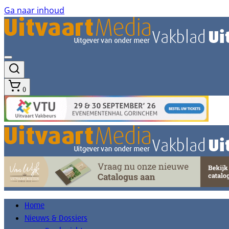
Ga naar inhoud
0
Home
Nieuws & Dossiers