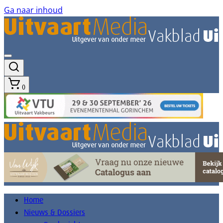
Ga naar inhoud
0
Home
Nieuws & Dossiers