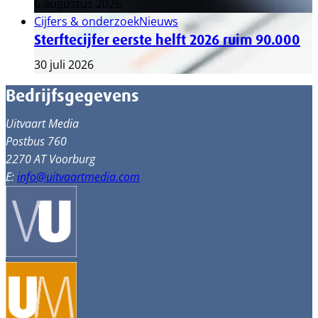
6 augustus 2026
Cijfers & onderzoek
Nieuws
Sterftecijfer eerste helft 2026 ruim 90.000
30 juli 2026
Bedrijfsgegevens
Uitvaart Media
Postbus 760
2270 AT Voorburg
E:
info@uitvaartmedia.com