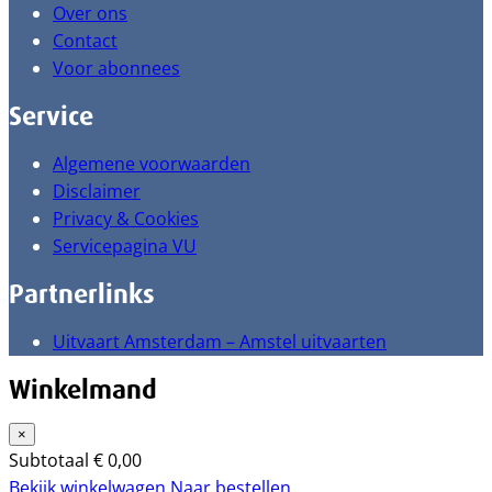
Over ons
Contact
Voor abonnees
Service
Algemene voorwaarden
Disclaimer
Privacy & Cookies
Servicepagina VU
Partnerlinks
Uitvaart Amsterdam – Amstel uitvaarten
Winkelmand
×
Subtotaal
€
0,00
Bekijk winkelwagen
Naar bestellen