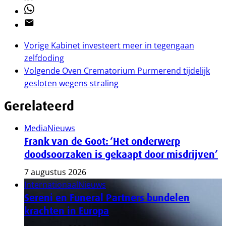
Whatsapp
Email
Vorige
Kabinet investeert meer in tegengaan
zelfdoding
Volgende
Oven Crematorium Purmerend tijdelijk
gesloten wegens straling
Gerelateerd
Media
Nieuws
Frank van de Goot: ‘Het onderwerp
doodsoorzaken is gekaapt door misdrijven’
7 augustus 2026
Internationaal
Nieuws
Sereni en Funeral Partners bundelen
krachten in Europa