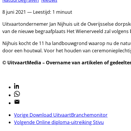
Natuurbegraven
Nieuws
8 juni 2021 — Leestijd: 1 minuut
Uitvaartondernemer Jan Nijhuis uit de Overijsselse dorpsk
van de nieuwe begraafplaats Het Wienerveeld zal volgens b
Nijhuis kocht de 11 ha landbouwgrond waarop nu de natuu
door een houtwal. Voor het houden van ceremonieplechti
© UitvaartMedia – Overname van artikelen of gedeelten 
Linkedin
Whatsapp
Email
Vorige
Download UitvaartBranchemonitor
Volgende
Online diploma-uitreiking Stivu