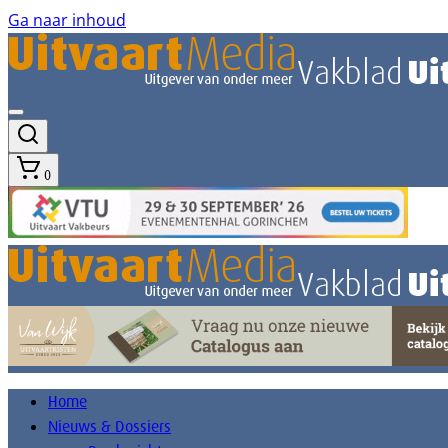
Ga naar inhoud
0
Home
Nieuws & Dossiers