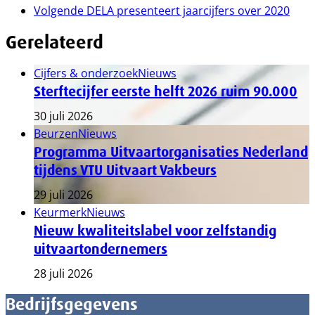
Volgende
DELA presenteert jaarcijfers over 2020
Gerelateerd
Cijfers & onderzoek
Nieuws
Sterftecijfer eerste helft 2026 ruim 90.000
30 juli 2026
Beurzen
Nieuws
Programma Uitvaartorganisaties Nederland
tijdens VTU Uitvaart Vakbeurs
29 juli 2026
Keurmerk
Nieuws
Nieuw kwaliteitslabel voor zelfstandig
uitvaartondernemers
28 juli 2026
Bedrijfsgegevens