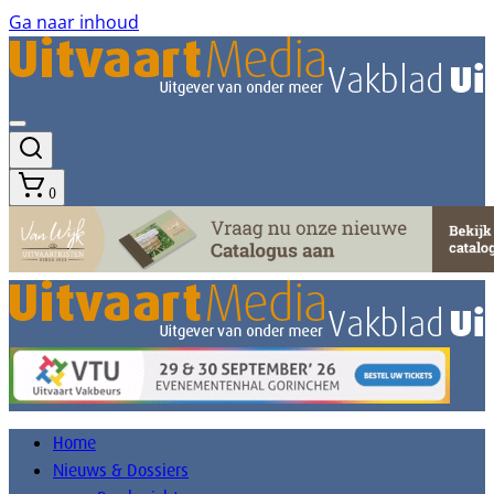
Ga naar inhoud
0
Home
Nieuws & Dossiers