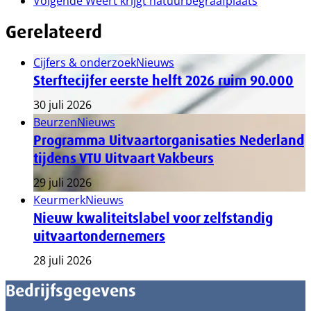
Volgende
Weert krijgt natuurbegraafplaats
Gerelateerd
Cijfers & onderzoek
Nieuws
Sterftecijfer eerste helft 2026 ruim 90.000
30 juli 2026
Beurzen
Nieuws
Programma Uitvaartorganisaties Nederland
tijdens VTU Uitvaart Vakbeurs
29 juli 2026
Keurmerk
Nieuws
Nieuw kwaliteitslabel voor zelfstandig
uitvaartondernemers
28 juli 2026
Bedrijfsgegevens