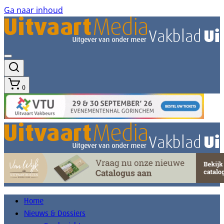
Ga naar inhoud
0
Home
Nieuws & Dossiers