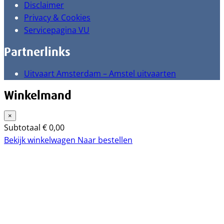
Disclaimer
Privacy & Cookies
Servicepagina VU
Partnerlinks
Uitvaart Amsterdam – Amstel uitvaarten
Winkelmand
×
Subtotaal
€
0,00
Bekijk winkelwagen
Naar bestellen