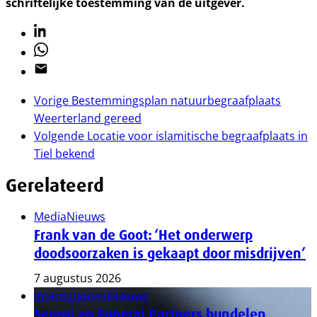
schriftelijke toestemming van de uitgever.
Linkedin
Whatsapp
Email
Vorige
Bestemmingsplan natuurbegraafplaats
Weerterland gereed
Volgende
Locatie voor islamitische begraafplaats in
Tiel bekend
Gerelateerd
Media
Nieuws
Frank van de Goot: ‘Het onderwerp
doodsoorzaken is gekaapt door misdrijven’
7 augustus 2026
Internationaal
Nieuws
Sereni en Funeral Partners bundelen