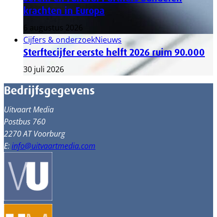
krachten in Europa
6 augustus 2026
Cijfers & onderzoek
Nieuws
Sterftecijfer eerste helft 2026 ruim 90.000
30 juli 2026
Bedrijfsgegevens
Uitvaart Media
Postbus 760
2270 AT Voorburg
E:
info@uitvaartmedia.com