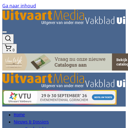
Ga naar inhoud
0
Home
Nieuws & Dossiers