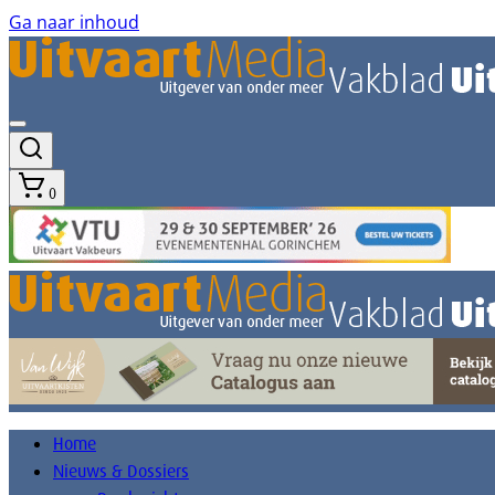
Ga naar inhoud
0
Home
Nieuws & Dossiers