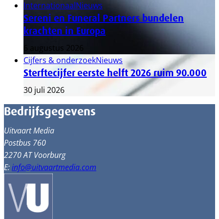
Internationaal
Nieuws
Sereni en Funeral Partners bundelen
krachten in Europa
6 augustus 2026
Cijfers & onderzoek
Nieuws
Sterftecijfer eerste helft 2026 ruim 90.000
30 juli 2026
Bedrijfsgegevens
Uitvaart Media
Postbus 760
2270 AT Voorburg
E:
info@uitvaartmedia.com