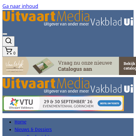
Ga naar inhoud
0
Home
Nieuws & Dossiers