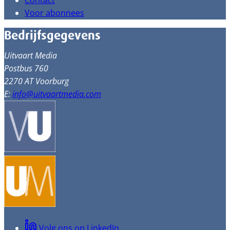
Contact
Voor abonnees
Bedrijfsgegevens
Uitvaart Media
Postbus 760
2270 AT Voorburg
E:
info@uitvaartmedia.com
Volg ons op LinkedIn