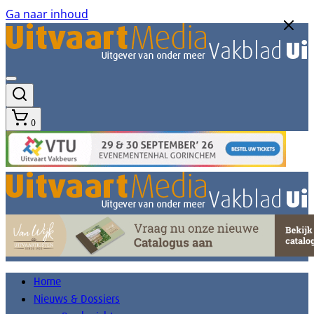
Ga naar inhoud
0
Home
Nieuws & Dossiers