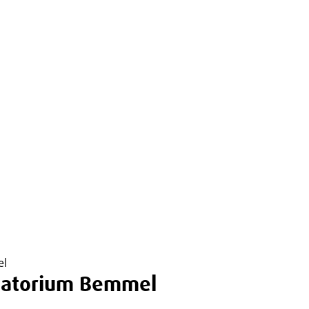
el
matorium Bemmel