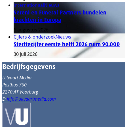
Internationaal
Nieuws
Sereni en Funeral Partners bundelen
krachten in Europa
6 augustus 2026
Cijfers & onderzoek
Nieuws
Sterftecijfer eerste helft 2026 ruim 90.000
30 juli 2026
Bedrijfsgegevens
Uitvaart Media
Postbus 760
2270 AT Voorburg
E:
info@uitvaartmedia.com