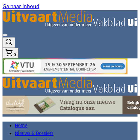
Ga naar inhoud
0
Home
Nieuws & Dossiers